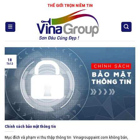
Skip
THẾ GIỚI TRỌN NIỀM TIN
to
content
18
Th12
Chính sách bảo mật thông tin
Mục đích và phạm vi thu thập thông tin Vinagrouppaint.com không bán,