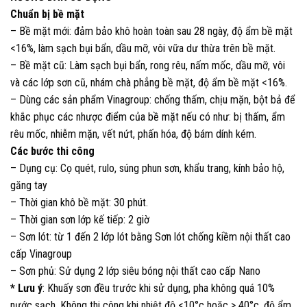
Chuẩn bị bề mặt
– Bề mặt mới: đảm bảo khô hoàn toàn sau 28 ngày, độ ẩm bề mặt
<16%, làm sạch bụi bẩn, dầu mỡ, vôi vữa dư thừa trên bề mặt.
– Bề mặt cũ: Làm sạch bụi bẩn, rong rêu, nấm mốc, dầu mỡ, vôi
và các lớp sơn cũ, nhám chà phẳng bề mặt, độ ẩm bề mặt <16%.
– Dùng các sản phẩm Vinagroup: chống thấm, chịu mặn, bột bả để
khắc phục các nhược điểm của bề mặt nếu có như: bị thấm, ẩm
rêu mốc, nhiễm mặn, vết nứt, phấn hóa, độ bám dính kém.
Các bước thi công
– Dụng cụ: Cọ quét, rulo, súng phun sơn, khẩu trang, kính bảo hộ,
găng tay
– Thời gian khô bề mặt: 30 phút.
– Thời gian sơn lớp kế tiếp: 2 giờ
– Sơn lót: từ 1 đến 2 lớp lót bằng Sơn lót chống kiềm nội thất cao
cấp Vinagroup
– Sơn phủ: Sử dụng 2 lớp siêu bóng nội thất cao cấp Nano
* Lưu ý
: Khuấy sơn đều trước khi sử dụng, pha không quá 10%
nước sạch. Không thi công khi nhiệt độ <10°c hoặc > 40°c, độ ẩm