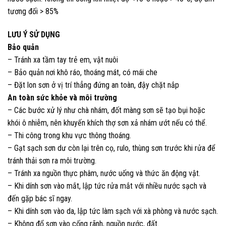
tương đối > 85%
LƯU Ý SỬ DỤNG
Bảo quản
– Tránh xa tầm tay trẻ em, vật nuôi
– Bảo quản nơi khô ráo, thoáng mát, có mái che
– Đặt lon sơn ở vị trí thẳng đứng an toàn, đậy chặt nắp
An toàn sức khỏe và môi trường
– Các bước xử lý như chà nhám, đốt màng sơn sẽ tạo bụi hoặc
khói ô nhiễm, nên khuyến khích thợ sơn xả nhám ướt nếu có thể.
– Thi công trong khu vực thông thoáng.
– Gạt sạch sơn dư còn lại trên cọ, rulo, thùng sơn trước khi rửa để
tránh thải sơn ra môi trường.
– Tránh xa nguồn thực phâm, nước uống và thức ăn động vật.
– Khi dính sơn vào mắt, lập tức rửa mắt với nhiều nước sạch và
đến gặp bác sĩ ngay.
– Khi dính sơn vào da, lập tức làm sạch với xà phòng và nước sạch.
– Không đổ sơn vào cống rãnh, nguồn nước, đất.