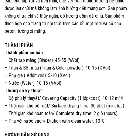
cao, che lấp tốt và bền màu, các vết bẩn thông thường dễ dàng
được lau chùi mà không làm ảnh hưởng đến màng sơn. Sản phẩm
không chứa chì và thủy ngân, có hương cốm dễ chịu. Sản phẩm
thích hợp cho trang trí nội thất trên các bề mặt mới và cũ như
beton, tường xi măng.
THÀNH PHẦN
Thành phần cơ bản
– Chất tạo màng (Binder): 45-55 (%Vol)
– Titan & Bột màu (Titan & Color powder): 10-15 (%Vol)
– Phụ gia ( Additives): 5-10 (%Vol)
– Nước (Water): 10-15 (%Vol)
Thông số kỹ thuật
– Độ phủ lý thuyết/ Covering Capacity (1 lớp/coat): 10-12 m²/l
– Thời gian khô bề mặt/ Surface drying time: 30 phút (minutes)
– Thời gian khô hoàn toàn/ Complete dry time: 2 giờ (hours)
– Pha với nước sạch/ Dilution with clean water: 10 %.
HƯỚNG DẪN SỬ DỤNG