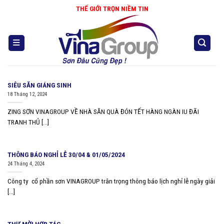
Skip
THẾ GIỚI TRỌN NIỀM TIN
to
content
SIÊU SĂN GIÁNG SINH
18 Tháng 12, 2024
ZING SƠN VINAGROUP VỀ NHÀ SĂN QUÀ ĐÓN TẾT HÀNG NGÀN IU ĐÃI
TRANH THỦ [...]
THÔNG BÁO NGHỈ LỄ 30/04 & 01/05/2024
24 Tháng 4, 2024
Công ty cổ phần sơn VINAGROUP trân trọng thông báo lịch nghỉ lễ ngày giải
[...]