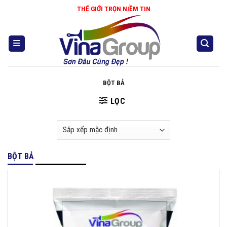
Skip
THẾ GIỚI TRỌN NIỀM TIN
to
content
BỘT BẢ
LỌC
BỘT BẢ