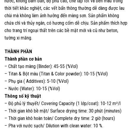
nước, không bám bẩn, độ phủ cao, che lấp tốt và bền màu trong
thời tiết khắc nghiệt, các vết bẩn thông thường dễ dàng được lau
chùi mà không làm ảnh hưởng đến màng sơn. Sản phẩm không
chứa chì và thủy ngân, có hương cốm dễ chịu. Sản phẩm thích hợp
cho trang trí ngoại thất trên các bề mặt mới và cũ như beton,
tường xi măng.
THÀNH PHẦN
Thành phần cơ bản
– Chất tạo màng (Binder): 45-55 (%Vol)
– Titan & Bột màu (Titan & Color powder): 10-15 (%Vol)
– Phụ gia ( Additives): 5-10 (%Vol)
– Nước (Water): 10-15 (%Vol)
Thông số kỹ thuật
– Độ phủ lý thuyết/ Covering Capacity (1 lớp/coat): 10-12 m²/l
– Thời gian khô bề mặt/ Surface drying time: 30 phút (minutes)
– Thời gian khô hoàn toàn/ Complete dry time: 2 giờ (hours)
– Pha với nước sạch/ Dilution with clean water: 10 %.