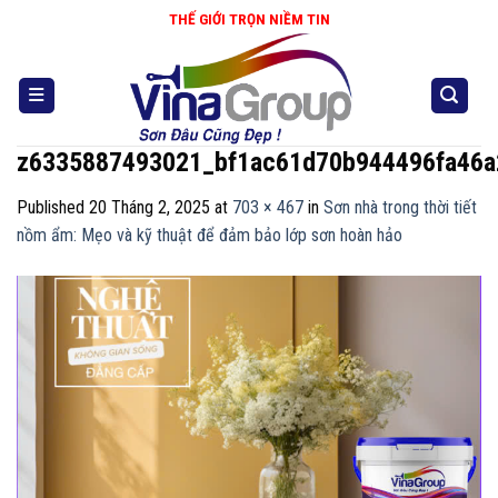
Skip
THẾ GIỚI TRỌN NIỀM TIN
to
content
z6335887493021_bf1ac61d70b944496fa46
Published
20 Tháng 2, 2025
at
703 × 467
in
Sơn nhà trong thời tiết
nồm ẩm: Mẹo và kỹ thuật để đảm bảo lớp sơn hoàn hảo