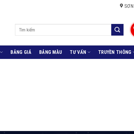
SƠN
Tìm
kiếm:
BẢNG GIÁ
BẢNG MÀU
TƯ VẤN
TRUYỀN THÔNG