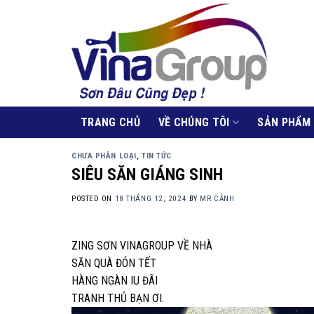
Skip
to
content
TRANG CHỦ
VỀ CHÚNG TÔI
SẢN PHẨM
CHƯA PHÂN LOẠI
,
TIN TỨC
SIÊU SĂN GIÁNG SINH
POSTED ON
18 THÁNG 12, 2024
BY
MR CẢNH
ZING SƠN VINAGROUP VỀ NHÀ
SĂN QUÀ ĐÓN TẾT
HÀNG NGÀN IU ĐÃI
TRANH THỦ BẠN ƠI.